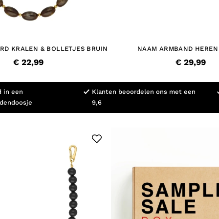
D KRALEN & BOLLETJES BRUIN
NAAM ARMBAND HEREN
€ 22,99
€ 29,99
d in een
Klanten beoordelen ons met een
adendoosje
9,6