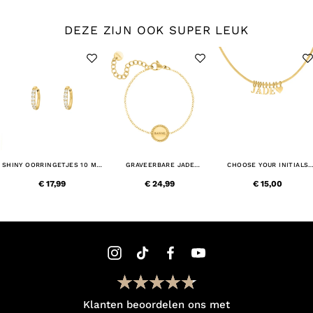
DEZE ZIJN OOK SUPER LEUK
SHINY OORRINGETJES 10 MM
GRAVEERBARE JADE
CHOOSE YOUR INITIALS
GOUDKLEURIG
ARMBAND GOUDKLEURIG
KETTING GOUDKLEURIG
€ 17,99
€ 24,99
€ 15,00
Klanten beoordelen ons met