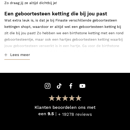
Zo draag jij ze altijd dichtbij je!
Een geboortesteen ketting die bij jou past
Wat extra leuk is, is dat je bij Finaste verschillende geboortesteen
kettingen shopt, waardoor er altijd wel een geboortesteen ketting bij
zit die bij jou past! Zo hebben we een birthstone ketting met een rond
geboortesteentje, maar ook een hartjes geboortesteen ketting waarbij
jouw geboortesteen verwerkt is in een hartje. Ga voor de birthstone
ketting wanneer je van subtiel houdt en de hartjes geboortesteen
Lees meer
ketting voor wanneer je wel fan bent van een touch of color en jouw
sieraden
look is compleet!
Hoe combineer je jouw
geboortesteen ketting?
Je kunt jouw geboortesteen ketting oneindig combineren. Hou jij van
een look met persoonlijke touch? Ga dan voor een combinatie met één
Klanten beoordelen ons met
van onze
graveerbare kettingen
. Denk hierbij bijvoorbeeld aan een
een
9.5
+ 19278 reviews
naamketting
,
initialen ketting
of
vingerafdruk ketting
. Een subtiele
look, maar extra leuk door de persoonlijke touch.