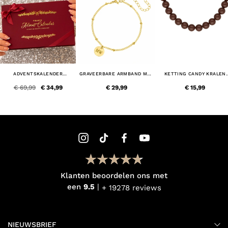
ADVENTSKALENDER
GRAVEERBARE ARMBAND MET
KETTING CANDY KRALEN
SIERADEN
MUNTJE GOUDKLEURIG
BRUIN GOUDKLEURIG
€ 69,99
€ 34,99
€ 29,99
€ 15,99
Klanten beoordelen ons met
een
9.5
+ 19278 reviews
NIEUWSBRIEF