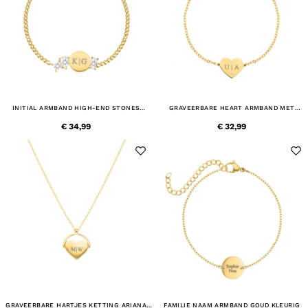
INITIAL ARMBAND HIGH-END STONES
GRAVEERBARE HEART ARMBAND MET
GOUDKLEURIG
STEENTJE GOUDKLEURIG
€ 34,99
€ 32,99
GRAVEERBARE HARTJES KETTING ARIANA
FAMILIE NAAM ARMBAND GOUD KLEURIG