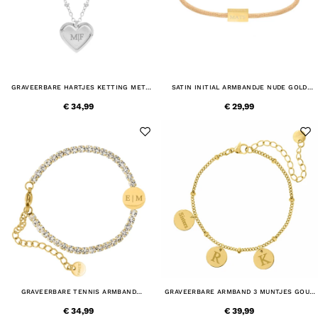
GRAVEERBARE HARTJES KETTING MET
SATIN INITIAL ARMBANDJE NUDE GOLD
BOLLETJES
PLATED
€ 34,99
€ 29,99
GRAVEERBARE TENNIS ARMBAND
GRAVEERBARE ARMBAND 3 MUNTJES GOUD
GOUDKLEURIG
KLEURIG
€ 34,99
€ 39,99