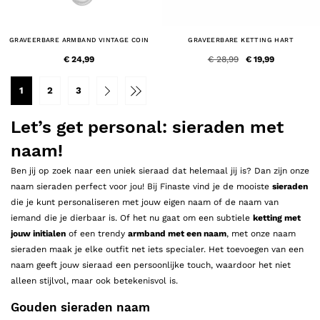
GRAVEERBARE ARMBAND VINTAGE COIN
GRAVEERBARE KETTING HART
€ 24,99
€ 28,99
€ 19,99
1
2
3
Let’s get personal: sieraden met
naam!
Ben jij op zoek naar een uniek sieraad dat helemaal jij is? Dan zijn onze
naam sieraden perfect voor jou! Bij Finaste vind je de mooiste
sieraden
die je kunt personaliseren met jouw eigen naam of de naam van
iemand die je dierbaar is. Of het nu gaat om een subtiele
ketting met
jouw initialen
of een trendy
armband met een naam
, met onze naam
sieraden maak je elke outfit net iets specialer. Het toevoegen van een
naam geeft jouw sieraad een persoonlijke touch, waardoor het niet
alleen stijlvol, maar ook betekenisvol is.
Gouden sieraden naam