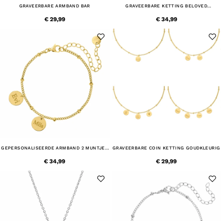
GRAVEERBARE ARMBAND BAR
GRAVEERBARE KETTING BELOVED
GOUDKLEURIG
€ 29,99
€ 34,99
GEPERSONALISEERDE ARMBAND 2 MUNTJES
GRAVEERBARE COIN KETTING GOUDKLEURIG
GOUD KLEURIG
€ 34,99
€ 29,99