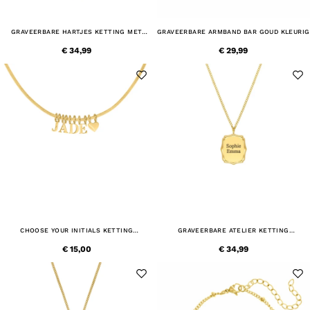
GRAVEERBARE HARTJES KETTING MET
GRAVEERBARE ARMBAND BAR GOUD KLEURIG
BOLLETJES GOUDKLEURIG
€ 34,99
€ 29,99
CHOOSE YOUR INITIALS KETTING
GRAVEERBARE ATELIER KETTING
GOUDKLEURIG
GOUDKLEURIG
€ 15,00
€ 34,99