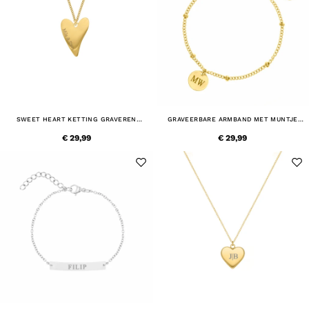
SWEET HEART KETTING GRAVEREN
GRAVEERBARE ARMBAND MET MUNTJE
GOUDKLEURIG
GOUDKLEURIG
€ 29,99
€ 29,99