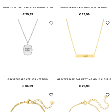
VINTAGE INITIAL BRACELET GOLDPLATED
GRAVEERBARE KETTING MUNTJE GOUD
KLEURIG
€ 29,99
€ 29,99
GRAVEERBARE ATELIER KETTING
GRAVEERBARE BAR KETTING GOUD KLEURIG
€ 34,99
€ 29,99