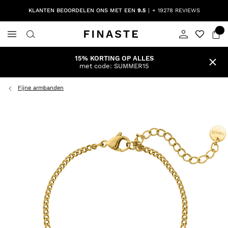
KLANTEN BEOORDELEN ONS MET EEN
9.5
+ 19278 REVIEWS
15% KORTING OP ALLES
met code: SUMMER15
Fijne armbanden