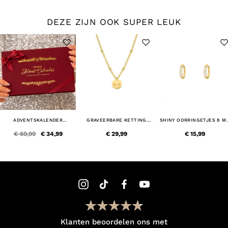
DEZE ZIJN OOK SUPER LEUK
ADVENTSKALENDER
GRAVEERBARE KETTING
SHINY OORRINGETJES 8 M
SIERADEN
MUNTJE GOUD KLEURIG
GOUDKLEURIG
€ 69,99
€ 34,99
€ 29,99
€ 15,99
Klanten beoordelen ons met