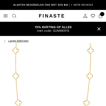
KLANTEN BEOORDELEN ONS MET EEN
9.5
+ 19278 REVIEWS
15% KORTING OP ALLES
met code: SUMMER15
Lange kettingen