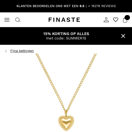
KLANTEN BEOORDELEN ONS MET EEN
9.5
+ 19278 REVIEWS
15% KORTING OP ALLES
met code: SUMMER15
Fijne kettingen