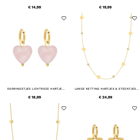
€ 14,99
€ 19,99
OORRINGETJES LICHTROZE HARTJE
LANGE KETTING HARTJES & STEENTJES
GOUDKLEURIG
GOUDKLEURIG
€ 18,99
€ 24,99