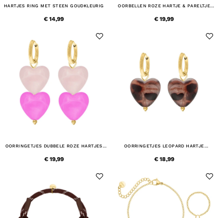
HARTJES RING MET STEEN GOUDKLEURIG
OORBELLEN ROZE HARTJE & PARELTJE
GOUDKLEURIG
€ 14,99
€ 19,99
OORRINGETJES DUBBELE ROZE HARTJES
OORRINGETJES LEOPARD HARTJE
GOUDKLEURIG
GOUDKLEURIG
€ 19,99
€ 18,99