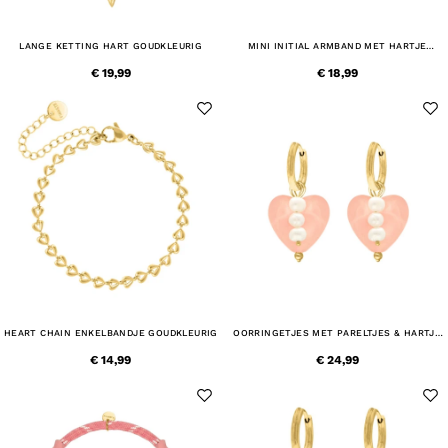
LANGE KETTING HART GOUDKLEURIG
MINI INITIAL ARMBAND MET HARTJE
GOUDKLEURIG
€ 19,99
€ 18,99
HEART CHAIN ENKELBANDJE GOUDKLEURIG
OORRINGETJES MET PARELTJES & HARTJE
GOUDKLEURIG
€ 14,99
€ 24,99