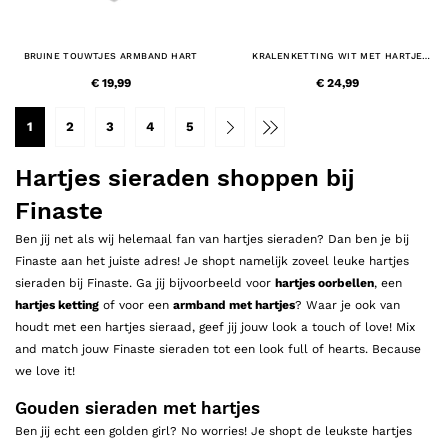
BRUINE TOUWTJES ARMBAND HART
KRALENKETTING WIT MET HARTJE
GOUDKLEURIG
€ 19,99
€ 24,99
1
2
3
4
5
Hartjes sieraden shoppen bij
Finaste
Ben jij net als wij helemaal fan van hartjes sieraden? Dan ben je bij
Finaste aan het juiste adres! Je shopt namelijk zoveel leuke hartjes
sieraden bij Finaste. Ga jij bijvoorbeeld voor
hartjes oorbellen
, een
hartjes ketting
of voor een
armband met hartjes
? Waar je ook van
houdt met een hartjes sieraad, geef jij jouw look a touch of love! Mix
and match jouw Finaste sieraden tot een look full of hearts. Because
we love it!
Gouden sieraden met hartjes
Ben jij echt een golden girl? No worries! Je shopt de leukste hartjes