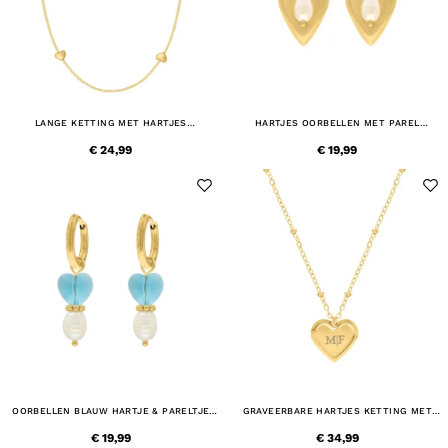
LANGE KETTING MET HARTJES
HARTJES OORBELLEN MET PAREL
GOUDKLEURIG
GOUDKLEURIG
€ 24,99
€ 19,99
OORBELLEN BLAUW HARTJE & PARELTJE
GRAVEERBARE HARTJES KETTING MET
GOUDKLEURIG
BOLLETJES GOUDKLEURIG
€ 19,99
€ 34,99