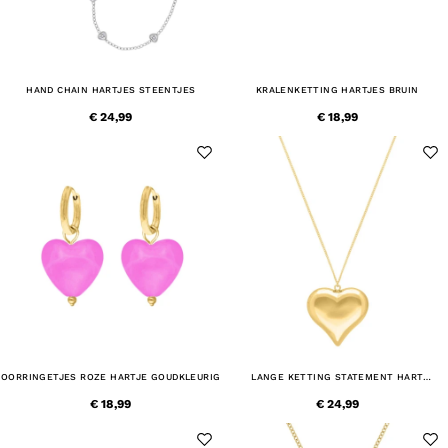
HAND CHAIN HARTJES STEENTJES
KRALENKETTING HARTJES BRUIN
€ 24,99
€ 18,99
OORRINGETJES ROZE HARTJE GOUDKLEURIG
LANGE KETTING STATEMENT HART
GOUDKLEURIG
€ 18,99
€ 24,99