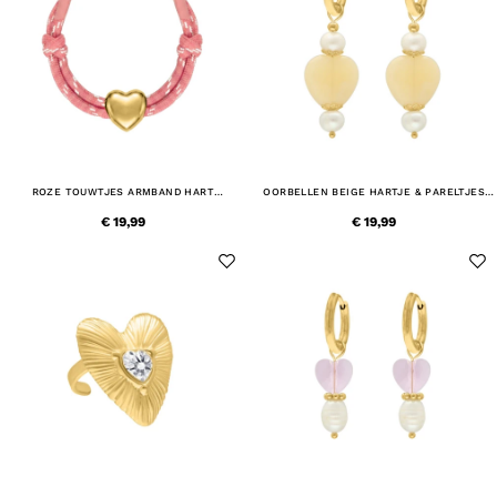
ROZE TOUWTJES ARMBAND HART
OORBELLEN BEIGE HARTJE & PARELTJES
GOUDKLEURIG
GOUDKLEURIG
€ 19,99
€ 19,99