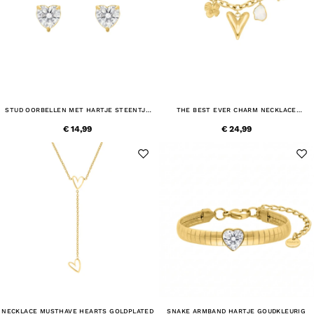
STUD OORBELLEN MET HARTJE STEENTJE
THE BEST EVER CHARM NECKLACE
GOUDKLEURIG
GOUDKLEURIG
€ 14,99
€ 24,99
NECKLACE MUSTHAVE HEARTS GOLDPLATED
SNAKE ARMBAND HARTJE GOUDKLEURIG