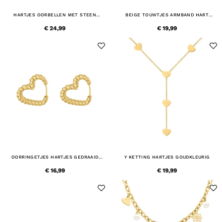
HARTJES OORBELLEN MET STEEN
BEIGE TOUWTJES ARMBAND HART
GOUDKLEURIG
GOUDKLEURIG
€ 24,99
€ 19,99
OORRINGETJES HARTJES GEDRAAID
Y KETTING HARTJES GOUDKLEURIG
GOUDKLEURIG
€ 16,99
€ 19,99