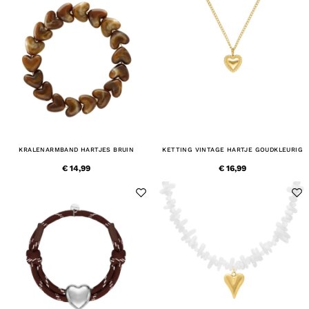
KRALENARMBAND HARTJES BRUIN
KETTING VINTAGE HARTJE GOUDKLEURIG
€ 14,99
€ 16,99