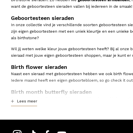
want de geboortesteen sieraden vallen bij iedereen in de smaak!
Geboortesteen sieraden
In onze collectie vind je verschillende soorten geboortesteen sie
zijn eigen geboortesteen met een uniek kleurtje en een unieke be
als birthstone?
Wil jij weten welke kleur jouw geboortesteen heeft? Bij al onze 
sieraad met jouw eigen geboortesteen shoppen, maar je kunt er na
Birth flower sieraden
Naast een sieraad met geboortesteen hebben we ook birth flowe
Iedere maand heeft een eigen geboortebloem, so go check it out
Birth month butterfly sieraden
Dat was nog niet alles! Wij hebben namelijk ook een birth month b
Lees meer
De birth month butterfly collectie bestaat uit een:
armband
ketting
en
oorbellen