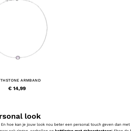
RTHSTONE ARMBAND
€ 14,99
rsonal look
En hoe kan je jouw look nou beter een personal touch geven dan met ee
 maar ook ringen, oorbellen en
kettingen met geboortesteen
! Shop de 