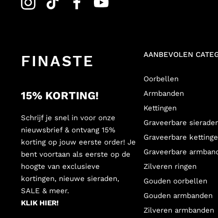
Birthstone sieraden met gratis 
Het shoppen van onze birthstone sieraden is extra leuk, omdat we
atelier meteen aan de slag met het graveren van jouw sieraad!
AANBEVOLEN CATE
FINASTE
Oorbellen
Eindeloos combineren met sier
15% KORTING!
Armbanden
De birthstone sieraden zijn natuurlijk hét accessoire dat niet m
Kettingen
mee combineren!
Schrijf je snel in voor onze
Graveerbare sierade
nieuwsbrief & ontvang 15%
Mix & match de geboortesteen armbanden bijvoorbeeld met
chu
Graveerbare ketting
korting op jouw eerste order! Je
kettingen met hanger
voor een minimalistische look! It’s up t
Graveerbare armban
voor een lovely look!
bent voortaan als eerste op de
hoogte van exclusieve
Zilveren ringen
kortingen, nieuwe sieraden,
Gouden oorbellen
Sieraad geboortesteen cadeau 
SALE & meer.
Gouden armbanden
KLIK HIER!
Wil jij een sieraad geboortesteen cadeau geven? Super goed idee! 
Zilveren armbanden
zijn namelijk niet alleen super leuk, maar ook nog eens persoonlij