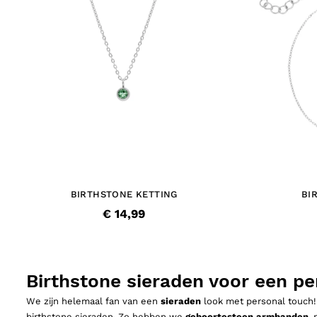
BIRTHSTONE KETTING
BI
€ 14,99
Birthstone sieraden voor een pe
We zijn helemaal fan van een
sieraden
look met personal touch! 
birthstone sieraden. Zo hebben we
geboortesteen armbanden
,