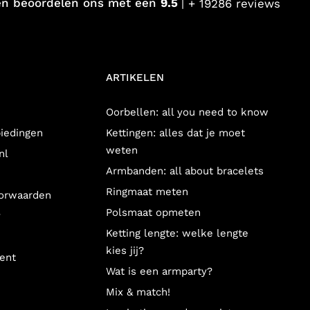
en beoordelen ons met een
9.5
+ 19286 reviews
eboortebloem of geboortevlinder door te geven en wij gaan in ons
ARTIKELEN
Oorbellen: all you need to know
biedingen
Kettingen: alles dat je moet
een subtiele, maar personal look en daarom kun je er super leuk
weten
nl
Armbanden: all about bracelets
 En combineer de geboortesteen ketting met
fijne kettinkjes
en
Ringmaat meten
orwaarden
irthstone oorbellen dan samen met een paar
hartjes oorbellen
Polsmaat opmeten
y
Ketting lengte: welke lengte
kies jij?
ent
Wat is een armparty?
Mix & match!
boortesteen sieraad, je zit altijd goed! De birthstone sieraden