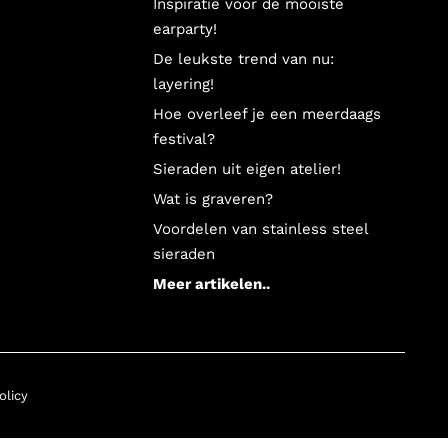
Inspiratie voor de mooiste
earparty!
De leukste trend van nu:
r misschien wel nog fijner voor wanneer je op zoek bent naar
layering!
Hoe overleef je een meerdaags
festival?
Sieraden uit eigen atelier!
tje! Natuurlijk is het sieradendoosje ook super leuk voor
Wat is graveren?
 ready to go!
Voordelen van stainless steel
sieraden
Meer artikelen..
olicy