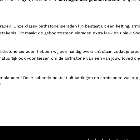
raden. Onze classy birthstone sieraden lijn bestaat uit een ketting, ar
tekenis. Dit maakt de geboortesteen sieraden extra leuk en uniek! Shop
birthstone sieraden hebben wij een handig overzicht staan zodat je pre
tuurlijk ook voor kiezen om de birthstone van een van jouw loved ones t
r sieraden! Deze collectie bestaat uit kettingen en armbanden waarop
!
utterfly collectie gelanceerd! En je raad het al… deze collectie bestaa