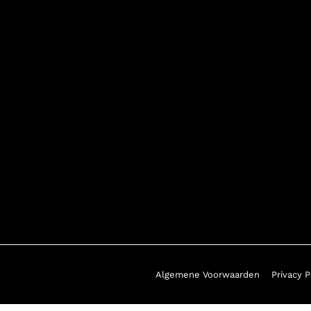
 al shinen met jouw birthstone sieraad!* Super handig voor jezelf, maa
eerbare sieraden
kun je super snel in huis verwachten!
 Zo is het uitpakken van jouw sieraad met geboortesteen altijd een fees
kunnen we jouw geboortesteen sieraden ook voor je inpakken, zo ben jij
Algemene Voorwaarden
Privacy P