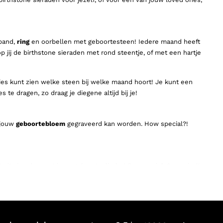
mband,
ring
en oorbellen met geboortesteen! Iedere maand heeft
 jij de birthstone sieraden met rond steentje, of met een hartje
cies kunt zien welke steen bij welke maand hoort! Je kunt een
e dragen, zo draag je diegene altijd bij je!
 jouw
geboortebloem
gegraveerd kan worden. How special?!
t uit sieraden met jouw geboortevlinder! Super uniek & speciaal!