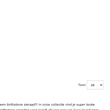
Toon
n birthstone sieraad?! In onze collectie vind je super leuke
birthstone sieraden voor jezelf, of voor een van jouw loved ones,