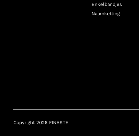
Enkelbandjes
Vandaag besteld, morgen in huis!*
Naamketting
Wanneer je op werkdagen besteld, kun je vaak al de volgende dag
een last minute gift!
Onze snelle verzending geldt op alle sieraden, dus ook alle
grav
Altijd in een mooi sieradendoosje
Je ontvangt alle birthstone sieraden in een mooi sieradendoosje!
wanneer je een birthstone sieraad cadeau wilt geven. Als je wil 
Copyright 2026 FINASTE