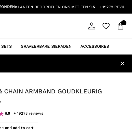
RZONDEN
KLANTEN BEOORDELEN ONS MET EEN
9.5
+ 19278 REVIEWS
 SETS
GRAVEERBARE SIERADEN
ACCESSOIRES
& CHAIN ARMBAND GOUDKLEURIG
9
+ 19278 reviews
9.5
e and add to cart