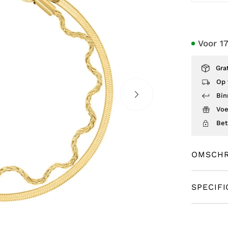
Voor 1
Gra
Op 
Bin
Voe
Bet
OMSCHR
SPECIFI