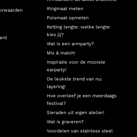
Ringmaat meten
orwaarden
Polsmaat opmeten
y
Ketting lengte: welke lengte
kies jij?
ent
Wat is een armparty?
Mix & match!
Inspiratie voor de mooiste
earparty!
De leukste trend van nu:
layering!
Hoe overleef je een meerdaags
festival?
Sieraden uit eigen atelier!
Wat is graveren?
Voordelen van stainless steel