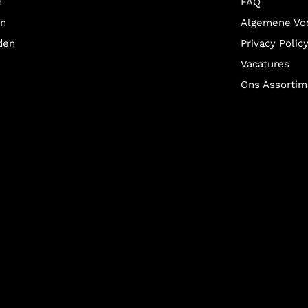
n
FAQ
en
Algemene Vo
den
Privacy Polic
Vacatures
Ons Assortim