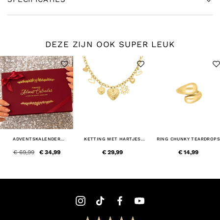
DEZE ZIJN OOK SUPER LEUK
ADVENTSKALENDER
KETTING MET HARTJES
RING CHUNKY TEARDROP
SIERADEN
BEDELS GOUDKLEURIG
GOLDPLATED
€ 69,99
€ 34,99
€ 29,99
€ 14,99