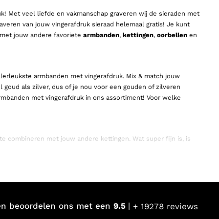
uk! Met veel liefde en vakmanschap graveren wij de sieraden met
raveren van jouw vingerafdruk sieraad helemaal gratis! Je kunt
n met jouw andere favoriete
armbanden
,
kettingen
,
oorbellen
en
allerleukste armbanden met vingerafdruk. Mix & match jouw
goud als zilver, dus of je nou voor een gouden of zilveren
armbanden met vingerafdruk in ons assortiment! Voor welke
e combineren met jouw andere kettingen. Wat super fijn is, is
stainless steel met een gouden plating. Je kunt jouw ketting met
g met vingerafdruk doe je nooit meer af!
party. Je kunt de oorbellen met vingerafdruk op zichzelf dragen,
ingerafdruk als zilveren oorbellen met vingerafdruk, dus of je
en beoordelen ons met een
9.5
+ 19278 reviews
rafdruk geshopt?