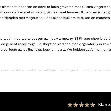
k sieraad te shoppen en deze te laten graveren met elkaars vingerafdr
wij jouw sieraad met vingerafdruk heel snel leveren. Bovendien is het g
ijn de sieraden met vingerafdruk ook super leuk om te mixen en matche
ke touch mee toe te voegen aan jouw armparty. Bij Finaste shop je de 
 je bent ready to go! Je shopt de sieraden met vingerafdruk in zowel 
e de perfecte aanvulling is op jouw armparty. We hebben zelfs mannen 
jouw necklace layer! Onze kettingen met vingerafdruk zijn perfect om t
inless steel en alle gouden sieraden met vingerafdruk zijn gemaakt van 
n sporten, zonder dat hij verkleurt! Wij weten het zeker, jouw kettin
ellen met vingerafdruk zijn de perfecte basis voor een persoonlijke ear
 jouw andere favoriete oorbellen. Er zijn zowel gouden oorbellen met v
Klant
gerafdruk ga je bij ons sowieso vinden! Heb jij al oorbellen met vinge