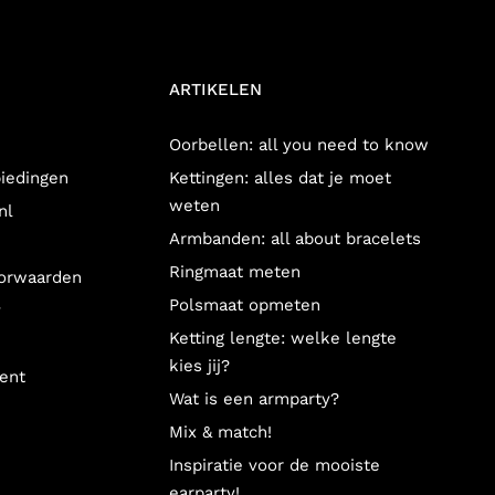
t laten graveren met een vingerafdruk. Een ring met vingerafdruk
e minimalistische en chunky ringen voor de ultieme ringparty.
ARTIKELEN
Oorbellen: all you need to know
biedingen
Kettingen: alles dat je moet
aad met vingerafdruk cadeau aan jouw moeder, zus, of vriendin en
weten
e band. Hoe leuk is dat?!
nl
Armbanden: all about bracelets
 met vingerafdruk altijd in een sieradendoosje. Perfect om hem
Ringmaat meten
sieraad met vingerafdruk cadeau te geven! Aan wie geef jij een
orwaarden
Polsmaat opmeten
y
Ketting lengte: welke lengte
ieraad met vingerafdruk van diegene te laten ontwerpen. Het
kies jij?
ent
t het personaliseren van jouw gedenksieraad. Een sieraad met
Wat is een armparty?
. Een sieraad met vingerafdruk is natuurlijk ook erg geschikt als
Mix & match!
Inspiratie voor de mooiste
earparty!