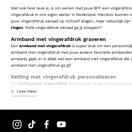
Wat ook heel leuk is, is om samen met jouw BFF een vingerafdru
vingerafdruk in ons eigen atelier in Nederland. Hierdoor kunnen 
jouw vingerafdruk sieraad op zichzelf dragen, maar natuurlijk z
ringen
. Welk vingerafdruk sieraad ga jij shoppen?
Armband met vingerafdruk graveren
Een
armband met vingerafdruk
is super leuk om een persoonlij
armband met vingerafdruk met jouw andere favoriete armbanden en
armparty gaat, er is altijd wel een armband met vingerafdruk di
armband met vingerafdruk ga jij?
Ketting met vingerafdruk personaliseren
Een
ketting met vingerafdruk
is een super leuke toevoeging aan 
dat alle zilveren sieraden met vingerafdruk zijn gemaakt van sta
Lees meer
vingerafdruk dus gerust omhouden tijdens het douchen, zwemmen e
De allermooiste oorbellen met vingerafdruk
Ook voor oorbellen met vingerafdruk kun je bij ons terecht! Oorb
maar het is natuurlijk vooral super leuk om ze te combineren met
nou team goud of team zilver bent, de perfecte oorbellen met vin