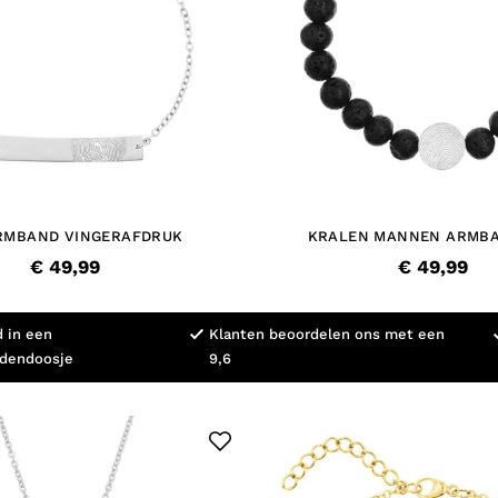
RMBAND VINGERAFDRUK
KRALEN MANNEN ARMB
VINGERAFDRUK
€ 49,99
€ 49,99
d in een
Klanten beoordelen ons met een
adendoosje
9,6