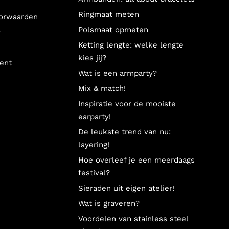
Ringmaat meten
orwaarden
Polsmaat opmeten
y
Ketting lengte: welke lengte
kies jij?
ent
Wat is een armparty?
Mix & match!
Inspiratie voor de mooiste
earparty!
De leukste trend van nu:
layering!
Hoe overleef je een meerdaags
festival?
Sieraden uit eigen atelier!
Wat is graveren?
Voordelen van stainless steel