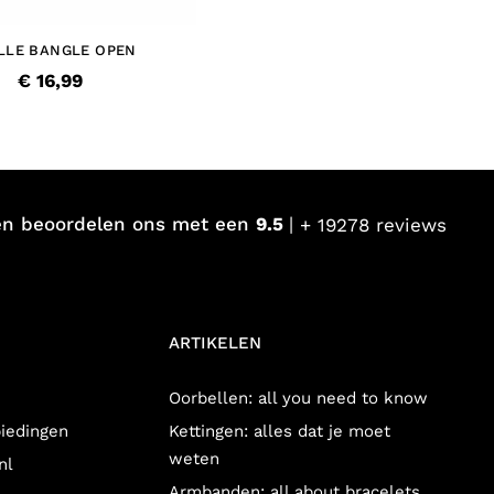
LLE BANGLE OPEN
€ 16,99
en beoordelen ons met een
9.5
+ 19278 reviews
ARTIKELEN
Oorbellen: all you need to know
biedingen
Kettingen: alles dat je moet
weten
nl
Armbanden: all about bracelets