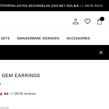
RZONDEN
KLANTEN BEOORDELEN ONS MET EEN
9.5
+ 19278 REVIEWS
 SETS
GRAVEERBARE SIERADEN
ACCESSOIRES
E GEM EARRINGS
9
+ 19278 reviews
9.5