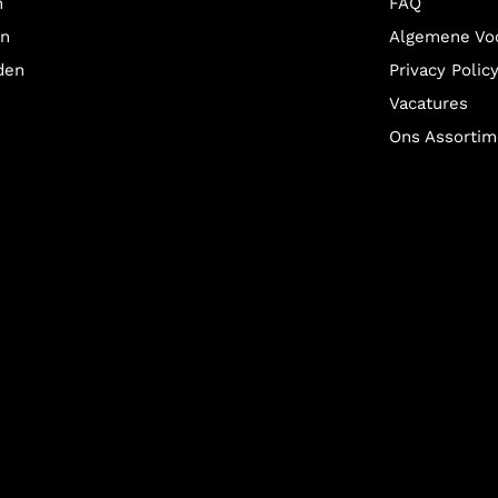
n
FAQ
en
Algemene Vo
den
Privacy Polic
Vacatures
Ons Assortim