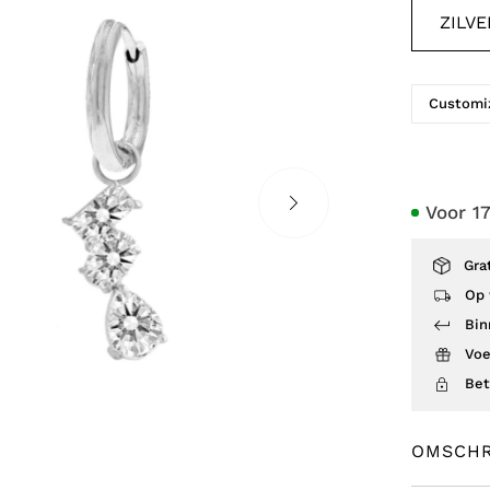
ZILVE
Customiz
Voor 1
Gra
Op 
Bin
Voe
Bet
OMSCHR