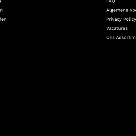
n
FAQ
en
Algemene Vo
den
Privacy Polic
Vacatures
Ons Assortim