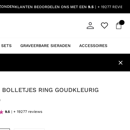
RZONDEN
KLANTEN BEOORDELEN ONS MET EEN
9.5
+ 19277 REVIEWS
 SETS
GRAVEERBARE SIERADEN
ACCESSOIRES
E BOLLETJES RING GOUDKLEURIG
9
+ 19277 reviews
9.5