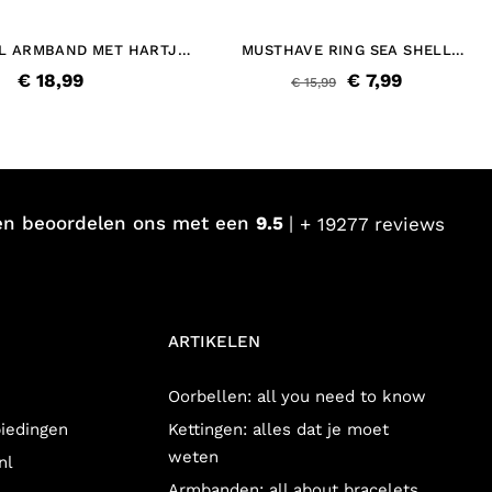
IAL ARMBAND MET HARTJE
MUSTHAVE RING SEA SHELL
GOUDKLEURIG
GOUDKLEURIG
€ 18,99
€ 7,99
€ 15,99
en beoordelen ons met een
9.5
+ 19277 reviews
ARTIKELEN
Oorbellen: all you need to know
biedingen
Kettingen: alles dat je moet
weten
nl
Armbanden: all about bracelets