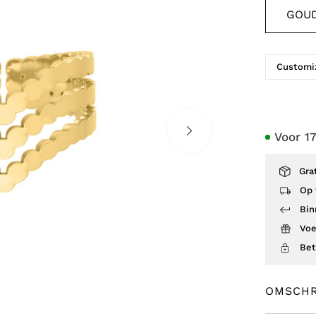
GOU
Customiz
Voor 1
Gra
Op 
Bin
Voe
Bet
OMSCHR