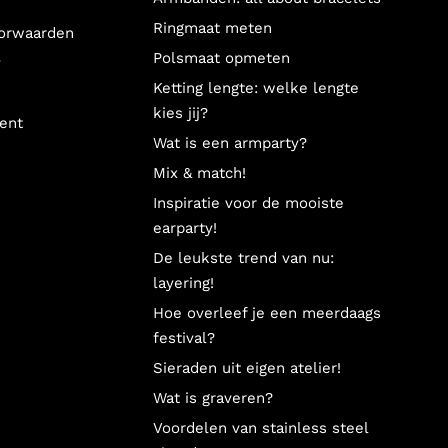
Ringmaat meten
orwaarden
Polsmaat opmeten
y
Ketting lengte: welke lengte
kies jij?
ent
Wat is een armparty?
Mix & match!
Inspiratie voor de mooiste
earparty!
De leukste trend van nu:
layering!
Hoe overleef je een meerdaags
festival?
Sieraden uit eigen atelier!
Wat is graveren?
Voordelen van stainless steel