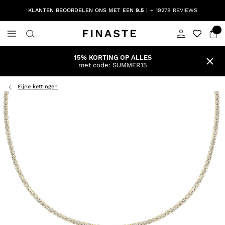
KLANTEN BEOORDELEN ONS MET EEN
9.5
+ 19278 REVIEWS
15% KORTING OP ALLES
met code: SUMMER15
Fijne kettingen