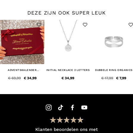
DEZE ZIJN OOK SUPER LEUK
ADVENTSKALENDER
INITIAL NECKLACE 2 LETTERS
DUBBELE RING ORGANICS
SIERADEN
€ 69,99
€ 34,99
€ 34,99
€ 17,99
€ 7,99
Klanten beoordelen ons met