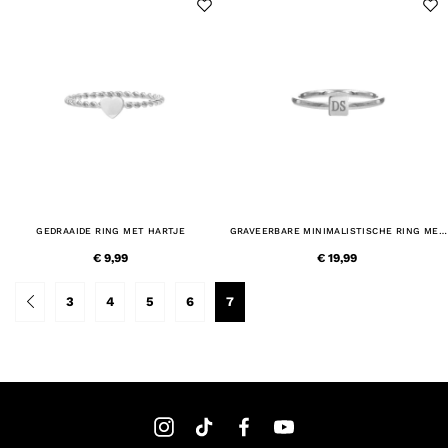
GEDRAAIDE RING MET HARTJE
GRAVEERBARE MINIMALISTISCHE RING MET
VIERKANTJE
€ 9,99
€ 19,99
3
4
5
6
7