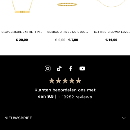
GRAVEERBARE BAR KETTING
GEDRAAID RINGETJE GOUD
KETTING SIDEWAY LOVE
GOUD KLEURIG
KLEURIG
HEARTS GOLDPLATED
€ 29,99
€ 9,99
€ 7,99
€ 14,99
Klanten beoordelen ons met
een
9.5
+ 19282 reviews
NIEUWSBRIEF