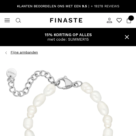
KLANTEN BEOORDELEN ONS MET EEN
9.5
+ 19278 REVIEWS
15% KORTING OP ALLES
met code: SUMMER15
Fijne armbanden