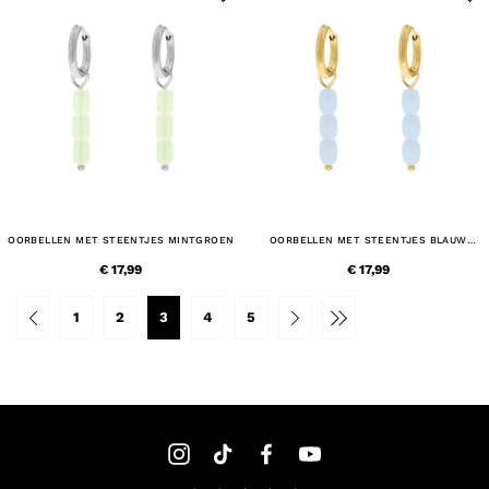
OORBELLEN MET STEENTJES MINTGROEN
OORBELLEN MET STEENTJES BLAUW
GOUDKLEURIG
€ 17,99
€ 17,99
1
2
3
4
5