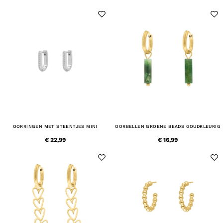
OORRINGEN MET STEENTJES MINI
OORBELLEN GROENE BEADS GOUDKLEURIG
€ 22,99
€ 16,99