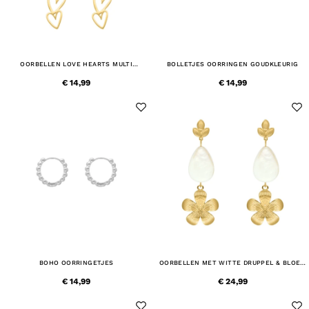
OORBELLEN LOVE HEARTS MULTI
BOLLETJES OORRINGEN GOUDKLEURIG
GOUDKLEURIG
€ 14,99
€ 14,99
BOHO OORRINGETJES
OORBELLEN MET WITTE DRUPPEL & BLOEM
GOUDKLEURIG
€ 14,99
€ 24,99