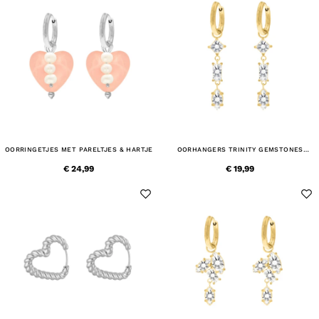
OORRINGETJES MET PARELTJES & HARTJE
OORHANGERS TRINITY GEMSTONES
GOLDPLATED
€ 24,99
€ 19,99