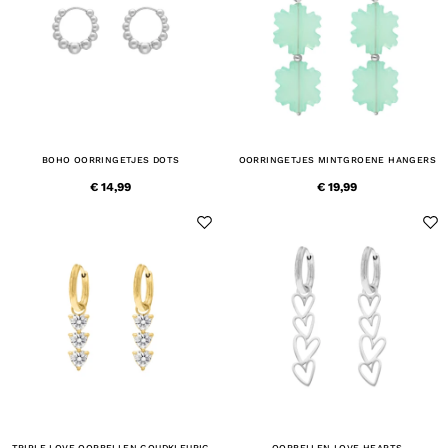
BOHO OORRINGETJES DOTS
OORRINGETJES MINTGROENE HANGERS
€ 14,99
€ 19,99
TRIPLE LOVE OORBELLEN GOUDKLEURIG
OORBELLEN LOVE HEARTS