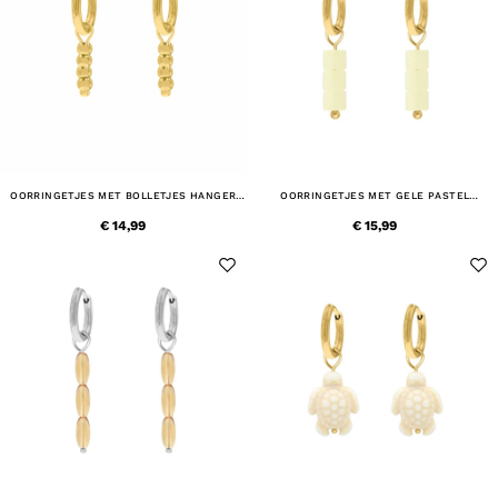
OORRINGETJES MET BOLLETJES HANGER
OORRINGETJES MET GELE PASTEL
GOUD KLEURIG
STEENTJES GOUDKLEURIG
€ 14,99
€ 15,99