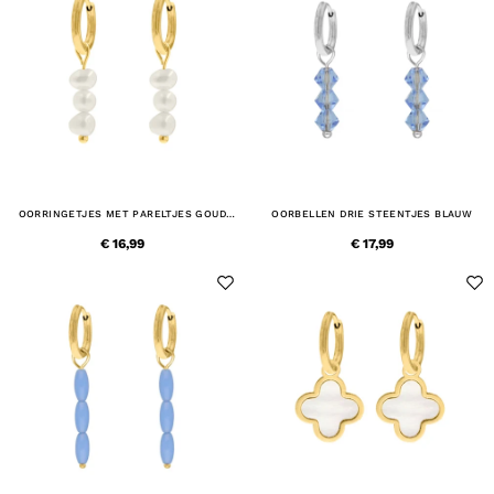
OORRINGETJES MET PARELTJES GOUD
OORBELLEN DRIE STEENTJES BLAUW
KLEURIG
€ 16,99
€ 17,99