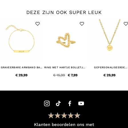
DEZE ZIJN OOK SUPER LEUK
GRAVEERBARE ARMBAND BAR
RING MET HARTJE BOLLETJES
GEPERSONALISEERDE
GOUD KLEURIG
GOUDKLEURIG
KETTING TWEE INITIALEN
GOUD KLEURIG
€ 29,99
€ 15,99
€ 7,99
€ 29,99
Klanten beoordelen ons met