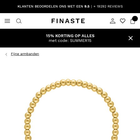
KLANTEN BEOORDELEN ONS MET EEN
9.5
+ 19292 REVIEWS
15% KORTING OP ALLES
met code: SUMMER15
Fijne armbanden