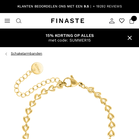
KLANTEN BEOORDELEN ONS MET EEN
9.5
+ 19292 REVIEWS
15% KORTING OP ALLES
met code: SUMMER15
Schakelarmbanden