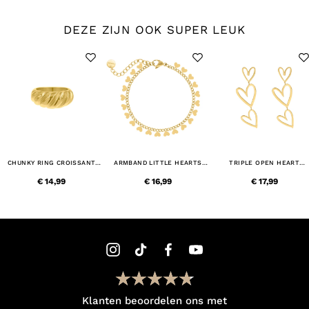
DEZE ZIJN OOK SUPER LEUK
CHUNKY RING CROISSANT
ARMBAND LITTLE HEARTS
TRIPLE OPEN HEART
GOUD KLEURIG
GOUDKLEURIG
EARRINGS GOLDPLATED
€ 14,99
€ 16,99
€ 17,99
Klanten beoordelen ons met