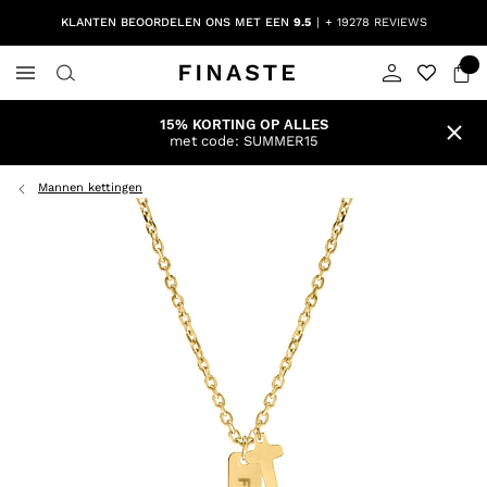
KLANTEN BEOORDELEN ONS MET EEN
9.5
+ 19278 REVIEWS
15% KORTING OP ALLES
met code: SUMMER15
Mannen kettingen