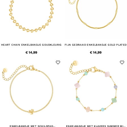
HEART CHAIN ENKELBANDJE GOUDKLEURIG
FIJN GEDRAAID ENKELBANDJE GOLD PLATED
€ 14,99
€ 14,99
ENKELBANDJE MET SCHILDPAD
ENKELBANDJE MET KLAVERS SUMMER MIX