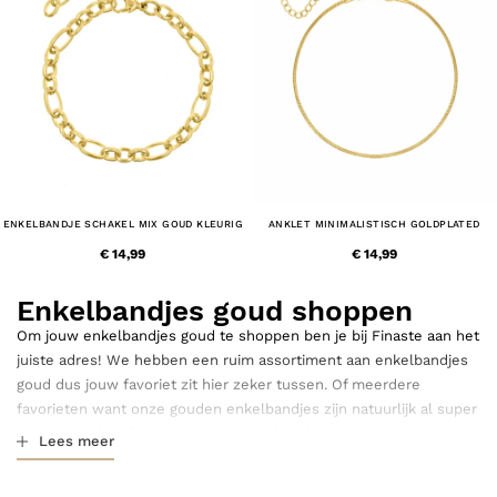
ENKELBANDJE SCHAKEL MIX GOUD KLEURIG
ANKLET MINIMALISTISCH GOLDPLATED
€ 14,99
€ 14,99
Enkelbandjes goud shoppen
Om jouw enkelbandjes goud te shoppen ben je bij Finaste aan het
juiste adres! We hebben een ruim assortiment aan enkelbandjes
goud dus jouw favoriet zit hier zeker tussen. Of meerdere
favorieten want onze gouden enkelbandjes zijn natuurlijk al super
leuk van zichzelf maar staan ook heel leuk wanneer je er
Lees meer
meerdere samen draagt! Of je nu een basic enkelbandje goud
zoekt of juist een goud enkelbandje met bedels, je gaat het zeker