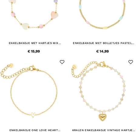
ENKELBANDJE MET HARTJES MIX
ENKELBANDJE MET BOLLETJES PASTEL
GOUDKLEURIG
GOUDKLEURIG
€ 15,99
€ 14,99
ENKELBANDJE ONE LOVE HEART
KRALEN ENKELBANDJE VINTAGE HARTJE
GOUDKLEURIG
GOUDKLEURIG