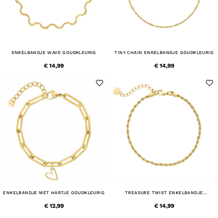
ENKELBANDJE WAVE GOUDKLEURIG
TINY CHAIN ENKELBANDJE GOUDKLEURIG
€ 14,99
€ 14,99
ENKELBANDJE MET HARTJE GOUDKLEURIG
TREASURE TWIST ENKELBANDJE
GOUDKLEURIG
€ 12,99
€ 14,99