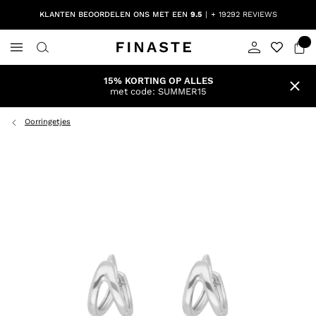
KLANTEN BEOORDELEN ONS MET EEN
9.5
+ 19292 REVIEWS
15% KORTING OP ALLES
met code: SUMMER15
Oorringetjes