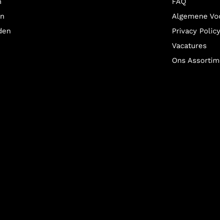
n
FAQ
en
Algemene Vo
den
Privacy Polic
Vacatures
Ons Assortim