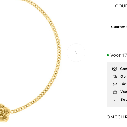
GOU
Customiz
Voor 1
Gra
Op 
Bin
Voe
Bet
OMSCHR