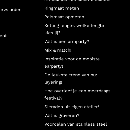
Ringmaat meten
orwaarden
Polsmaat opmeten
y
Ketting lengte: welke lengte
kies jij?
ent
Wat is een armparty?
Mix & match!
Inspiratie voor de mooiste
earparty!
De leukste trend van nu:
layering!
Hoe overleef je een meerdaags
festival?
Sieraden uit eigen atelier!
Wat is graveren?
Voordelen van stainless steel